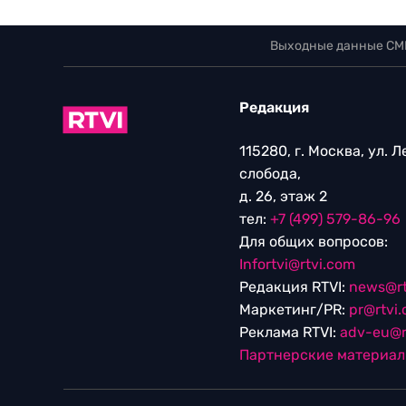
Выходные данные СМ
Редакция
115280, г. Москва, ул. 
слобода,
д. 26, этаж 2
тел:
+7 (499) 579-86-96
Для общих вопросов:
Infortvi@rtvi.com
Редакция RTVI:
news@rt
Маркетинг/PR:
pr@rtvi
Реклама RTVI:
adv-eu@r
Партнерские материа