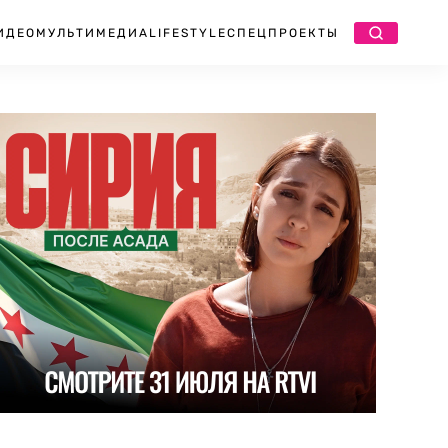
ИДЕО
МУЛЬТИМЕДИА
LIFESTYLE
СПЕЦПРОЕКТЫ