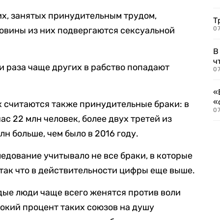
х, занятых принудительным трудом,
Т
оловины из них подвергаются сексуальной
07
В
ч
три раза чаще других в рабство попадают
07
«
«
 считаются также принудительные браки: в
07
с 22 млн человек, более двух третей из
лн больше, чем было в 2016 году.
следование учитывало не все браки, в которые
 так что в действительности цифры еще выше.
одые люди чаще всего женятся против воли
окий процент таких союзов на душу