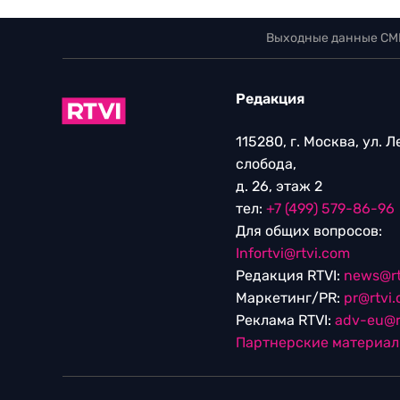
Выходные данные СМ
Редакция
115280, г. Москва, ул. 
слобода,
д. 26, этаж 2
тел:
+7 (499) 579-86-96
Для общих вопросов:
Infortvi@rtvi.com
Редакция RTVI:
news@rt
Маркетинг/PR:
pr@rtvi
Реклама RTVI:
adv-eu@r
Партнерские материа