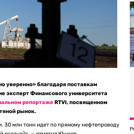
но уверенно» благодаря поставкам
ие эксперт Финансового университета
иальном репортаже
RTVI, посвященном
тяной рынок.
и. 30 млн тонн идет по прямому нефтепроводу
Р
й океан»]», — отметил Юшков.