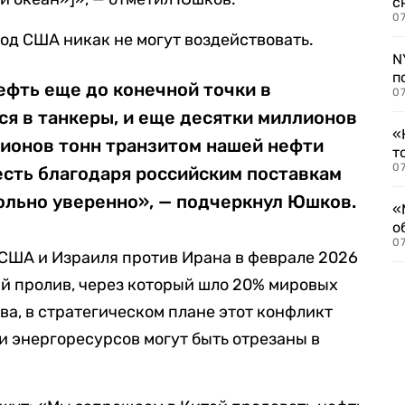
с
07
вод США никак не могут воздействовать.
N
п
ефть еще до конечной точки в
07
ся в танкеры, и еще десятки миллионов
«
ллионов тонн транзитом нашей нефти
т
07
 есть благодаря российским поставкам
ольно уверенно», — подчеркнул Юшков.
«
о
07
США и Израиля против Ирана в феврале 2026
й пролив, через который шло 20% мировых
ва, в стратегическом плане этот конфликт
и энергоресурсов могут быть отрезаны в