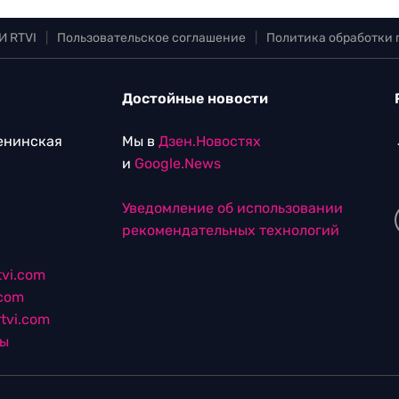
И RTVI
|
Пользовательское соглашение
|
Политика обработки
Достойные новости
Ленинская
Мы в
Дзен.Новостях
и
Google.News
Уведомление об использовании
рекомендательных технологий
vi.com
.com
tvi.com
лы