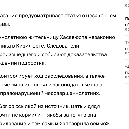
т
06
азание предусматривает статья о незаконном
П
ьмы.
о
06
ннолетнюю жительницу Хасавюрта незаконно
Т
ника в Кизилюрте. Следователи
п
произошедшего и собирают доказательства
06
ошении подростка.
«
п
контролирует ход расследования, а также
06
нные лица исполняли законодательство о
 правонарушений несовершеннолетних.
or со ссылкой на источник, мать и дядя
чти не кормили — якобы за то, что она
силование и тем самым «опозорила семью».