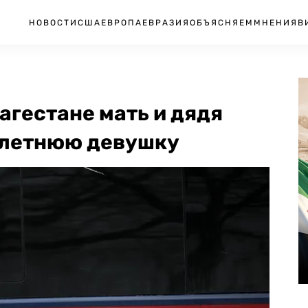
НОВОСТИ
США
ЕВРОПА
ЕВРАЗИЯ
ОБЪЯСНЯЕМ
МНЕНИЯ
В
агестане мать и дядя
-летнюю девушку