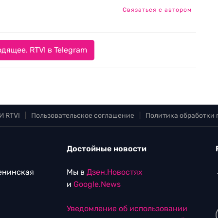
Связаться с автором
дящее. RTVI в Telegram
И RTVI
|
Пользовательское соглашение
|
Политика обработки
Достойные новости
Ленинская
Мы в
Дзен.Новостях
и
Google.News
Уведомление об использовании