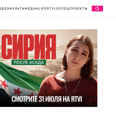
ИДЕО
МУЛЬТИМЕДИА
LIFESTYLE
СПЕЦПРОЕКТЫ