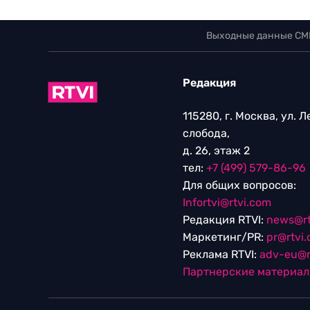
Выходные данные СМ
Редакция
115280, г. Москва, ул. 
слобода,
д. 26, этаж 2
тел:
+7 (499) 579-86-96
Для общих вопросов:
Infortvi@rtvi.com
Редакция RTVI:
news@rt
Маркетинг/PR:
pr@rtvi
Реклама RTVI:
adv-eu@r
Партнерские материа