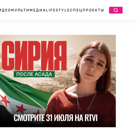
ИДЕО
МУЛЬТИМЕДИА
LIFESTYLE
СПЕЦПРОЕКТЫ