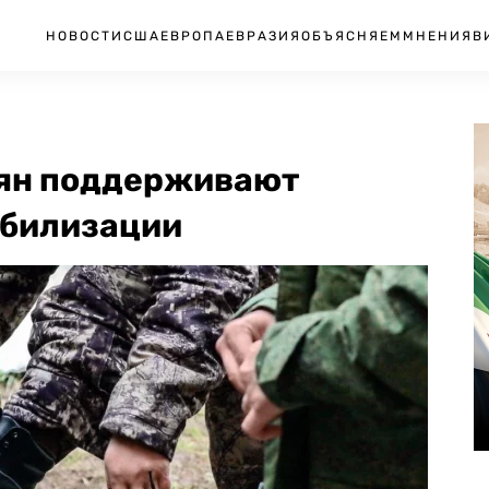
НОВОСТИ
США
ЕВРОПА
ЕВРАЗИЯ
ОБЪЯСНЯЕМ
МНЕНИЯ
В
иян поддерживают
обилизации