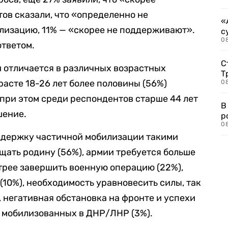
ов сказали, что «определенно не
«
изацию, 11% — «скорее не поддерживают».
с
08
ответом.
С
 отличается в различных возрастных
Т
расте 18-26 лет более половины (56%)
08
при этом среди респондентов старше 44 лет
В
шение.
р
08
ддержку частичной мобилизации такими
ать родину (56%), армии требуется больше
трее завершить военную операцию (22%),
(10%), необходимость уравновесить силы, так
, негативная обстановка на фронте и успехи
ь мобилизованных в ДНР/ЛНР (3%).