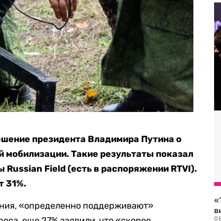
шение президента Владимира Путина о
й мобилизации. Такие результаты показал
Russian Field (есть в распоряжении RTVI).
т 31%.
«
ания, «определенно поддерживают»
в
оса, еще 27% заявили, что «скорее
0