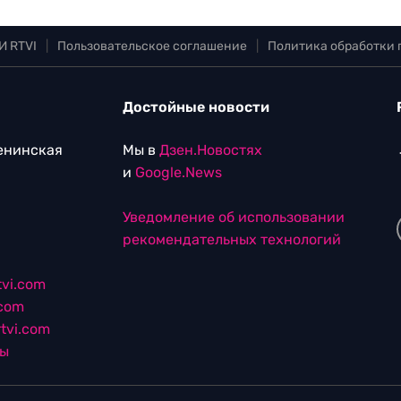
И RTVI
|
Пользовательское соглашение
|
Политика обработки
Достойные новости
Ленинская
Мы в
Дзен.Новостях
и
Google.News
Уведомление об использовании
рекомендательных технологий
vi.com
.com
tvi.com
лы