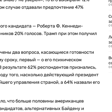
г
09
ком случае отдавали предпочтение 47%
С
з
ного кандидата — Роберта Ф. Кеннеди-
0
рников 20% голосов. Трамп при этом получил
Л
з
0
чены два вопроса, касающиеся готовности
В
у сроку, первый — о его психическом
с
 В результате 62% респондентов признались,
0
оду того, насколько действующий президент
йшего управления страной, а 64% назвали его
ало, что больше половины американцев
андидатов, альтернативных Байдену и