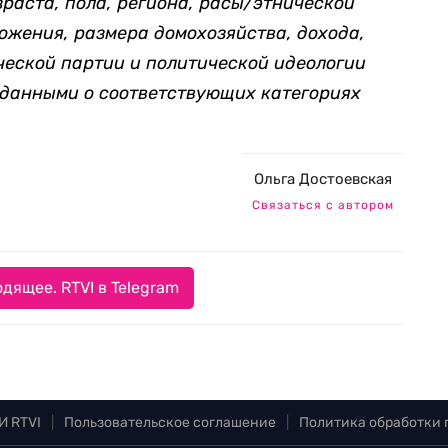
зраста, пола, региона, расы/этнической
ожения, размера домохозяйства, дохода,
ческой партии и политической идеологии
 данными о соответствующих категориях
Ольга Достоевская
Связаться с автором
дящее. RTVI в Telegram
И RTVI
|
Пользовательское соглашение
|
Политика обработки