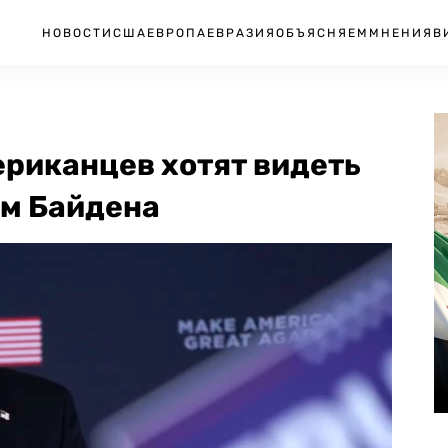
НОВОСТИ
США
ЕВРОПА
ЕВРАЗИЯ
ОБЪЯСНЯЕМ
МНЕНИЯ
В
ериканцев хотят видеть
ем Байдена