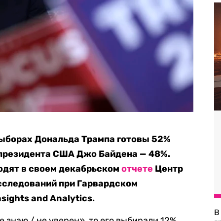
ыборах Дональда Трампа готовы 52%
 президента США Джо Байдена — 48%.
одят в своем декабрьском
отчете
Центр
сследований при Гарвардском
sights and Analytics.
В
 знаю / не уверен», то его выбирали 12%