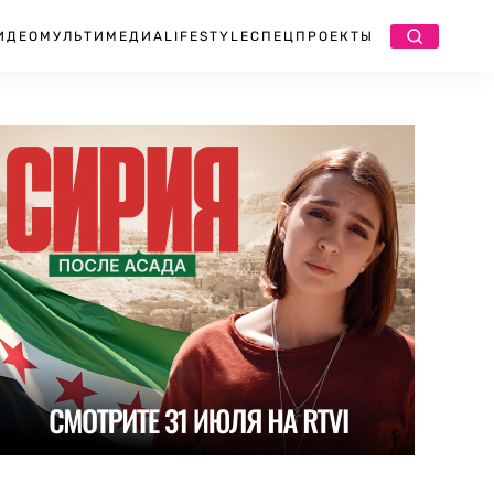
ИДЕО
МУЛЬТИМЕДИА
LIFESTYLE
СПЕЦПРОЕКТЫ