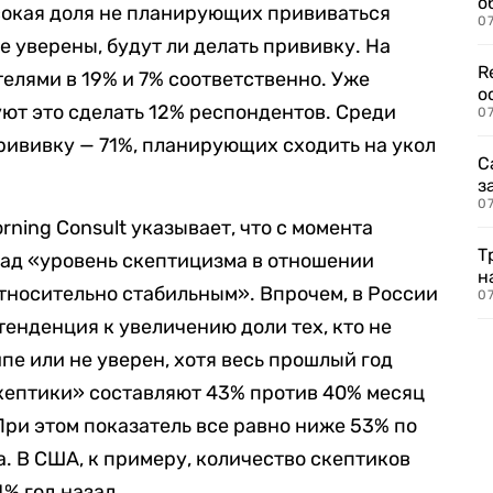
о
ысокая доля не планирующих прививаться
07
е уверены, будут ли делать прививку. На
R
елями в 19% и 7% соответственно. Уже
о
ют это сделать 12% респондентов. Среди
07
ививку — 71%, планирующих сходить на укол
С
з
07
rning Consult указывает, что с момента
Т
зад «уровень скептицизма в отношении
н
относительно стабильным». Впрочем, в России
07
тенденция к увеличению доли тех, кто не
пе или не уверен, хотя весь прошлый год
кептики» составляют 43% против 40% месяц
При этом показатель все равно ниже 53% по
а. В США, к примеру, количество скептиков
% год назад.