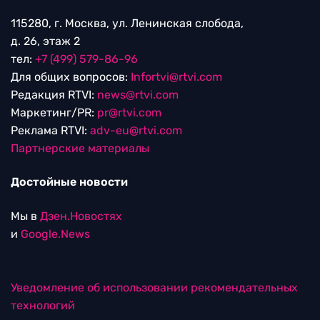
115280, г. Москва, ул. Ленинская слобода,
д. 26, этаж 2
тел:
+7 (499) 579-86-96
Для общих вопросов:
Infortvi@rtvi.com
Редакция RTVI:
news@rtvi.com
Маркетинг/PR:
pr@rtvi.com
Реклама RTVI:
adv-eu@rtvi.com
Партнерские материалы
Достойные новости
Мы в
Дзен.Новостях
и
Google.News
Уведомление об использовании рекомендательных
технологий