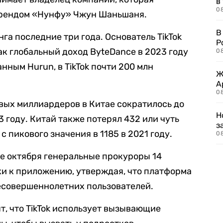
в
08
брендом «Нунфу» Чжун Шаньшаня.
В
га последние три года. Основатель TikTok
Р
как глобальный доход ByteDance в 2023 году
08
анным Hurun, в TikTok почти 200 млн
Ж
А
0
овых миллиардеров в Китае сократилось до
Н
23 году. Китай также потерял 432 или чуть
з
с пикового значения в 1185 в 2021 году.
08
але октября генеральные прокуроры 14
и к приложению, утверждая, что платформа
есовершеннолетних пользователей.
т, что TikTok использует вызывающие