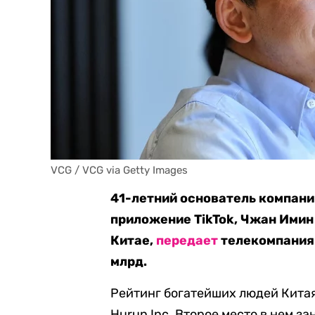
VCG / VCG via Getty Images
41-летний основатель компани
приложение TikTok, Чжан Имин
Китае,
передает
телекомпания 
млрд.
Рейтинг богатейших людей Кита
Hurun Inc. Второе место в нем з