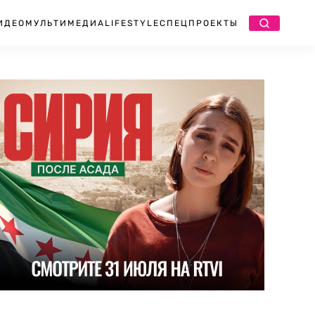
ИДЕО
МУЛЬТИМЕДИА
LIFESTYLE
СПЕЦПРОЕКТЫ