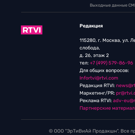
Выходные данные СМ
Редакция
115280, г. Москва, ул. 
слобода,
д. 26, этаж 2
тел:
+7 (499) 579-86-96
Для общих вопросов:
Infortvi@rtvi.com
Редакция RTVI:
news@rt
Маркетинг/PR:
pr@rtvi
Реклама RTVI:
adv-eu@r
Партнерские материа
© ООО "ЭрТиВиАй Продакшн". Все пр