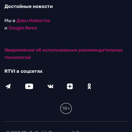
Достойные новости
Мы в
Дзен.Новостях
и
Google.News
Уведомление об использовании рекомендательных
технологий
RTVI в соцсетях
18+