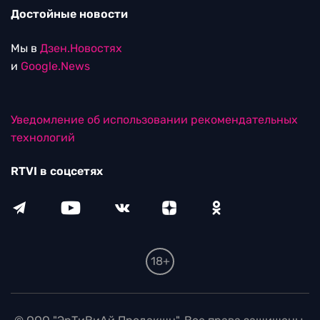
Достойные новости
Мы в
Дзен.Новостях
и
Google.News
Уведомление об использовании рекомендательных
технологий
RTVI в соцсетях
18+