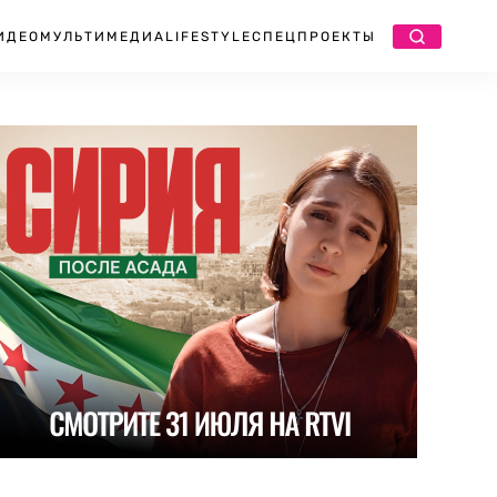
ИДЕО
МУЛЬТИМЕДИА
LIFESTYLE
СПЕЦПРОЕКТЫ