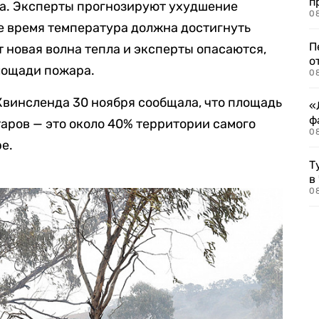
п
ва. Эксперты прогнозируют ухудшение
08
е время температура должна достигнуть
П
т новая волна тепла и эксперты опасаются,
о
лощади пожара.
08
Квинсленда 30 ноября сообщала, что площадь
«
ф
таров — это около 40% территории самого
0
е.
Т
в
08