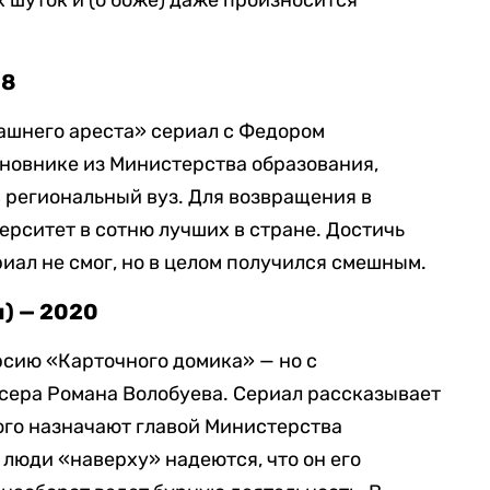
 шуток и (о боже) даже произносится
18
шнего ареста» сериал с Федором
иновнике из Министерства образования,
в региональный вуз. Для возвращения в
ерситет в сотню лучших в стране. Достичь
иал не смог, но в целом получился смешным.
) — 2020
сию «Карточного домика» — но с
сера Романа Волобуева. Сериал рассказывает
ого назначают главой Министерства
 люди «наверху» надеются, что он его