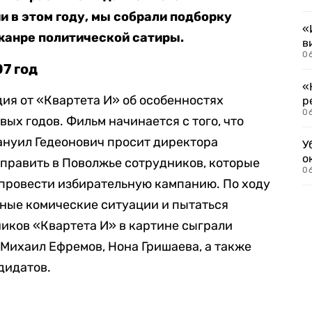
и в этом году, мы собрали подборку
«
жанре политической сатиры.
в
06
7 год
«
ия от «Квартета И» об особенностях
р
06
ых годов. Фильм начинается с того, что
ануил Гедеонович просит директора
У
о
править в Поволжье сотрудников, которые
06
 провести избирательную кампанию. По ходу
зные комические ситуации и пытаться
ников «Квартета И» в картине сыграли
 Михаил Ефремов, Нона Гришаева, а также
дидатов.
4