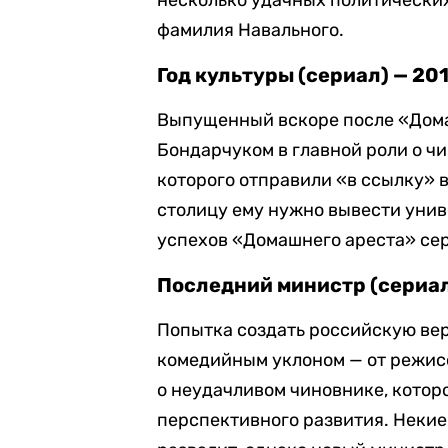
несколько удачных политических
фамилия Навального.
Год культуры (сериал) — 20
Выпущенный вскоре после «Дома
Бондарчуком в главной роли о ч
которого отправили «в ссылку» 
столицу ему нужно вывести унив
успехов «Домашнего ареста» сер
Последний министр (сериал
Попытка создать российскую вер
комедийным уклоном — от режис
о неудачливом чиновнике, котор
перспективного развития. Некие