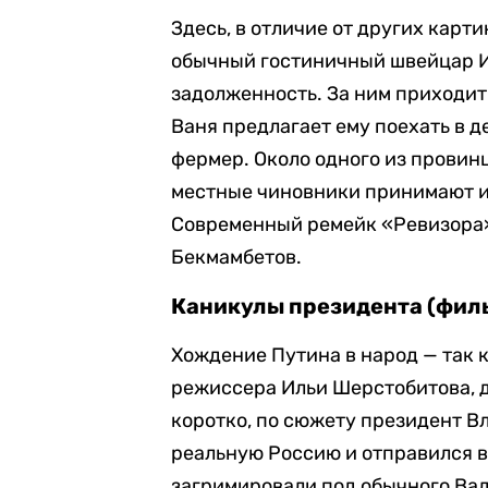
Здесь, в отличие от других карти
обычный гостиничный швейцар Ив
задолженность. За ним приходит 
Ваня предлагает ему поехать в д
фермер. Около одного из провин
местные чиновники принимают и
Современный ремейк «Ревизора»
Бекмамбетов.
Каникулы президента (филь
Хождение Путина в народ — так
режиссера Ильи Шерстобитова, д
коротко, по сюжету президент В
реальную Россию и отправился в 
загримировали под обычного Вал