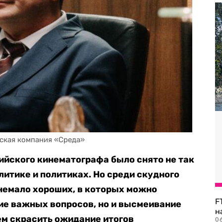
ская компания «Среда»
йского кинематографа было снято не так
литике и политиках. Но среди скудного
 немало хороших, в которых можно
F
ие важных вопросов, но и высмеивание
н
ем скрасить ожидание итогов
06