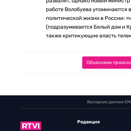
развалит, однако новый министр
работе Волобуева упоминаются 
политической жизни в России: 
(подразумевается Белый дом и К
также критикующие власть телек
Объясняем происхо
Выходные данные СМ
Редакция