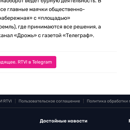
 наоборот ведет бурную деятельность. В
все главные маячки общественно-
«набережная» с «площадью»
ремль), где принимаются все решения, а
анал «Дрожь» с газетой «Телеграф».
дящее. RTVI в Telegram
И RTVI
|
Пользовательское соглашение
|
Политика обработки
Достойные новости