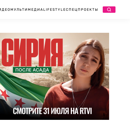
ИДЕО
МУЛЬТИМЕДИА
LIFESTYLE
СПЕЦПРОЕКТЫ