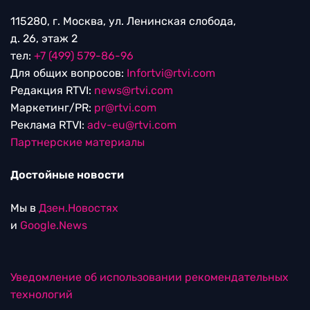
115280, г. Москва, ул. Ленинская слобода,
д. 26, этаж 2
тел:
+7 (499) 579-86-96
Для общих вопросов:
Infortvi@rtvi.com
Редакция RTVI:
news@rtvi.com
Маркетинг/PR:
pr@rtvi.com
Реклама RTVI:
adv-eu@rtvi.com
Партнерские материалы
Достойные новости
Мы в
Дзен.Новостях
и
Google.News
Уведомление об использовании рекомендательных
технологий