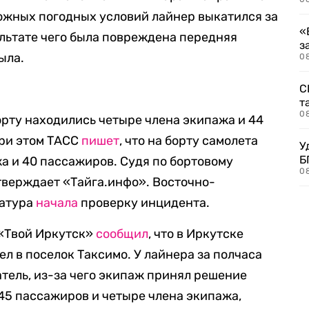
сложных погодных условий лайнер выкатился за
«
ультате чего была повреждена передняя
з
ыла.
08
С
т
0
орту находились четыре члена экипажа и 44
При этом ТАСС
пишет
, что на борту самолета
У
Б
а и 40 пассажиров. Судя по бортовому
0
утверждает «Тайга.инфо». Восточно-
ратура
начала
проверку инцидента.
л «Твой Иркутск»
сообщил
, что в Иркутске
ел в поселок Таксимо. У лайнера за полчаса
атель, из-за чего экипаж принял решение
 45 пассажиров и четыре члена экипажа,