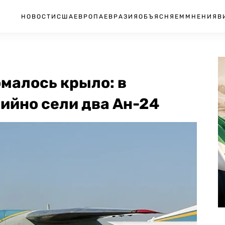
НОВОСТИ
США
ЕВРОПА
ЕВРАЗИЯ
ОБЪЯСНЯЕМ
МНЕНИЯ
В
омалось крыло: в
ийно сели два Ан-24