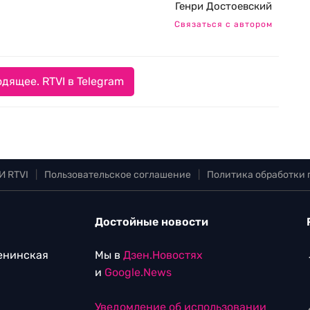
Генри Достоевский
Связаться с автором
дящее. RTVI в Telegram
И RTVI
|
Пользовательское соглашение
|
Политика обработки
Достойные новости
Ленинская
Мы в
Дзен.Новостях
и
Google.News
Уведомление об использовании