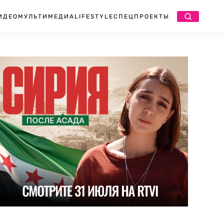
ИДЕО
МУЛЬТИМЕДИА
LIFESTYLE
СПЕЦПРОЕКТЫ