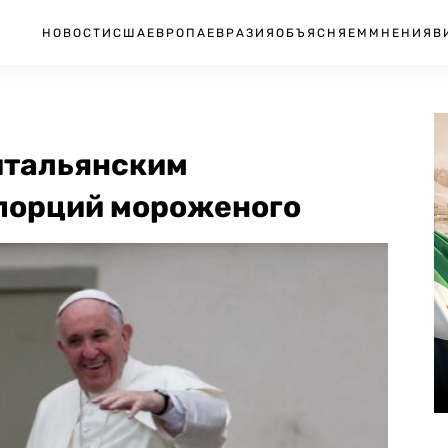
НОВОСТИ
США
ЕВРОПА
ЕВРАЗИЯ
ОБЪЯСНЯЕМ
МНЕНИЯ
В
итальянским
порций мороженого