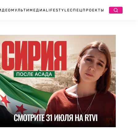
ИДЕО
МУЛЬТИМЕДИА
LIFESTYLE
СПЕЦПРОЕКТЫ