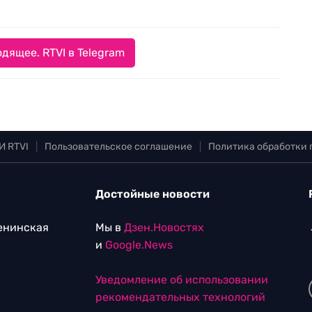
дящее. RTVI в Telegram
И RTVI
|
Пользовательское соглашение
|
Политика обработки
Достойные новости
Ленинская
Мы в
Дзен.Новостях
и
Google.News
Уведомление об использовании
рекомендательных технологий