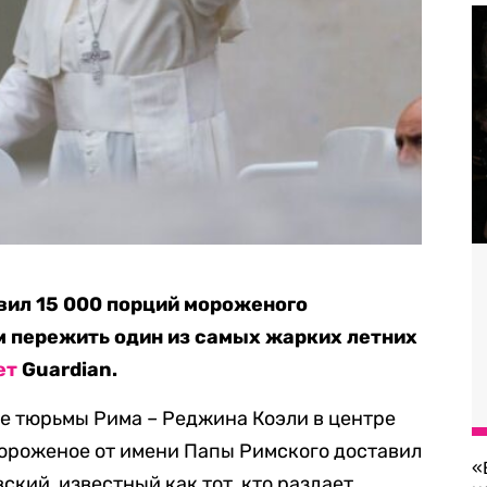
вил 15 000 порций мороженого
м пережить один из самых жарких летних
ет
Guardian.
е тюрьмы Рима – Реджина Коэли в центре
Мороженое от имени Папы Римского доставил
«
кий, известный как тот, кто раздает