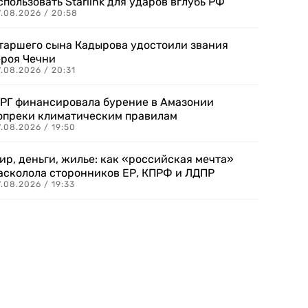
спользовать Starlink для ударов вглубь РФ
7.08.2026 / 20:58
таршего сына Кадырова удостоили звания
ероя Чечни
.08.2026 / 20:31
РГ финансировала бурение в Амазонии
опреки климатическим правилам
.08.2026 / 19:50
ир, деньги, жилье: как «российская мечта»
асколола сторонников ЕР, КПРФ и ЛДПР
.08.2026 / 19:33