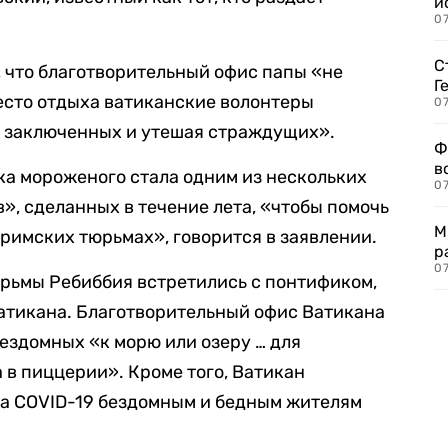
и
0
С
, что благотворительный офис папы «не
Г
место отдыха ватиканские волонтеры
07
я заключенных и утешая страждущих».
Ф
в
вка мороженого стала одним из нескольких
07
», сделанных в течение лета, «чтобы помочь
М
 римских тюрьмах», говорится в заявлении.
р
07
рьмы Ребиббия встретились с понтификом,
Ватикана. Благотворительный офис Ватикана
ездомных «к морю или озеру … для
 в пиццерии». Кроме того, Ватикан
на COVID-19 бездомным и бедным жителям