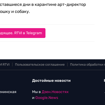
 оставшиеся дни в карантине арт-директор
ошку и собаку.
дящее. RTVI в Telegram
И RTVI
|
Пользовательское соглашение
|
Политика обработки
Достойные новости
Ленинская
Мы в
Дзен.Новостях
и
Google.News