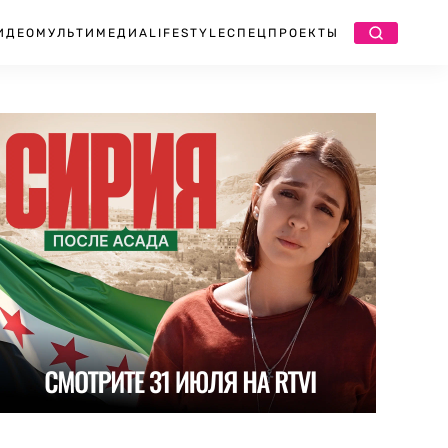
ИДЕО
МУЛЬТИМЕДИА
LIFESTYLE
СПЕЦПРОЕКТЫ