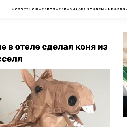
НОВОСТИ
США
ЕВРОПА
ЕВРАЗИЯ
ОБЪЯСНЯЕМ
МНЕНИЯ
В
е в отеле сделал коня из
сселл