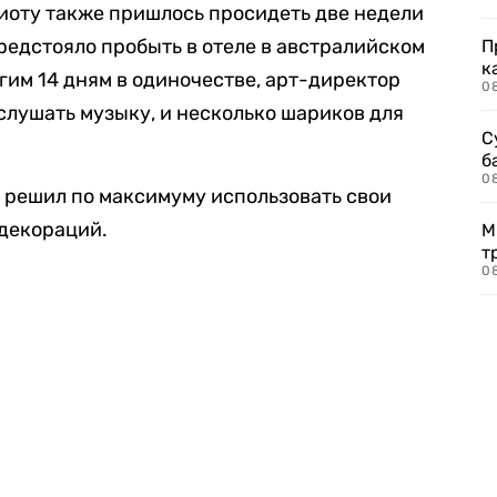
иоту также пришлось просидеть две недели
редстояло пробыть в отеле в австралийском
П
к
гим 14 дням в одиночестве, арт-директор
0
 слушать музыку, и несколько шариков для
С
б
0
и решил по максимуму использовать свои
 декораций.
М
т
0