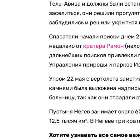
Тель-Авива и должны были остано
заселиться, они решили прогулять
заблудились и решили укрыться 
Спасатели начали поиски днем 2
недалеко от
кратера Рамон
(нахо
дальнейших поисков привлекли 
Управления природы и парков И
Утром 22 мая с вертолета замет
камнями была выложена надпись 
больницу, так как они страдали 
Пустыня Негев занимает около 6
12,5 тысяч км². В Негеве три кр
Хотите узнавать все самое ва