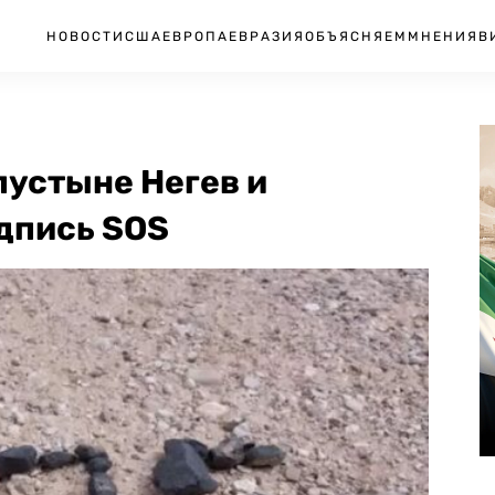
НОВОСТИ
США
ЕВРОПА
ЕВРАЗИЯ
ОБЪЯСНЯЕМ
МНЕНИЯ
В
пустыне Негев и
дпись SOS