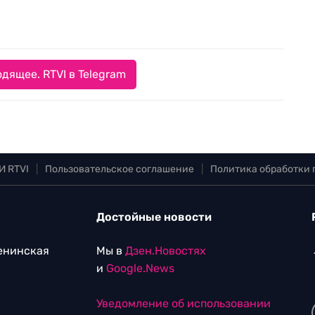
дящее. RTVI в Telegram
И RTVI
|
Пользовательское соглашение
|
Политика обработки
Достойные новости
Ленинская
Мы в
Дзен.Новостях
и
Google.News
Уведомление об использовании