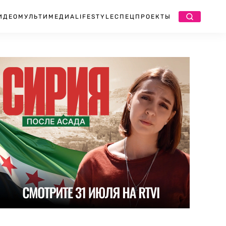
ИДЕО
МУЛЬТИМЕДИА
LIFESTYLE
СПЕЦПРОЕКТЫ