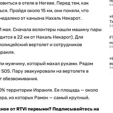
п
виться в отеле в Негеве. Перед тем, как
0
ся. Пройдя около 15 км, они поняли, что
«
недалеко от каньона Нахаль Некарот.
Т
06
1 мая. Сначала волонтеры нашли машину пары
дится в 22 км от Нахаль Некарот). Для
F
н
полицейский вертолет и сотрудников
06
зраиля.
«
или мужчину, который махал руками. Рядом
в
06
SOS. Пару эвакуировали на вертолете в
от обезвоживания.
0% территории Израиля. Ее площадь — около
атера, из которых Рамон — самый крупный.
жное от RTVI первыми? Подписывайтесь на