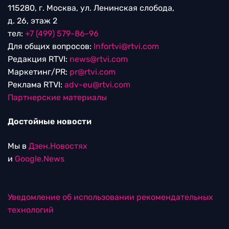
115280, г. Москва, ул. Ленинская слобода,
д. 26, этаж 2
тел:
+7 (499) 579-86-96
Для общих вопросов:
Infortvi@rtvi.com
Редакция RTVI:
news@rtvi.com
Маркетинг/PR:
pr@rtvi.com
Реклама RTVI:
adv-eu@rtvi.com
Партнерские материалы
Достойные новости
Мы в
Дзен.Новостях
и
Google.News
Уведомление об использовании рекомендательных
технологий