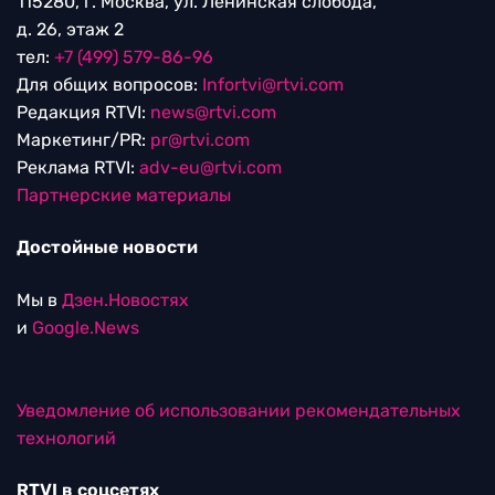
115280, г. Москва, ул. Ленинская слобода,
д. 26, этаж 2
тел:
+7 (499) 579-86-96
Для общих вопросов:
Infortvi@rtvi.com
Редакция RTVI:
news@rtvi.com
Маркетинг/PR:
pr@rtvi.com
Реклама RTVI:
adv-eu@rtvi.com
Партнерские материалы
Достойные новости
Мы в
Дзен.Новостях
и
Google.News
Уведомление об использовании рекомендательных
технологий
RTVI в соцсетях