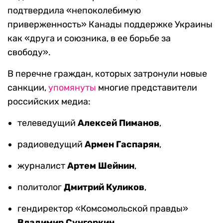
подтвердила «непоколебимую
приверженность» Канады поддержке Украины
как «друга и союзника, в ее борьбе за
свободу».
В перечне граждан, которых затронули новые
санкции,
упомянуты
многие представители
российских медиа:
телеведущий
Алексей Пиманов
,
радиоведущий
Армен Гаспарян
,
журналист
Артем Шейнин
,
политолог
Дмитрий Куликов
,
гендиректор «Комсомольской правды»
Владимир Сунгоркин
,