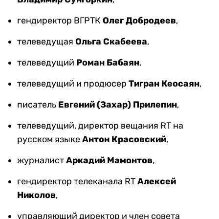
гендиректор ВГРТК
Олег Добродеев
,
телеведущая
Ольга Скабеева
,
телеведущий
Роман Бабаян
,
телеведущий и продюсер
Тигран Кеосаян
,
писатель
Евгений (Захар) Прилепин
,
телеведущий, директор вещания RT на
русском языке
Антон Красовский
,
журналист
Аркадий Мамонтов
,
гендиректор телеканала RT
Алексей
Николов
,
управляющий директор и член совета