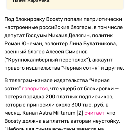
Павел Харанека.
Под блокировку Boosty попали патриотически
настроенные российские блогеры, в том числе
депутат Госдумы Михаил Делягин, политик
Роман Юнеман, волонтер Лина Булатникова,
военный блогер Алесей Смирнов
(“Крупнокалиберный переполох”), аккаунт
правого издательства “Черная сотня” и другие.
В телеграм-канале издательства “Черная
сотня”
говорится
, что ущерб от блокировки —
потеря порядка 200 платных подписчиков,
которые приносили около 300 тыс. руб. в
месяц. Канал Astra Militarum [Z]
считает
, что
Boosty должна выплатить авторам неустойку.
“Небольшая сумма все-таки зависла на