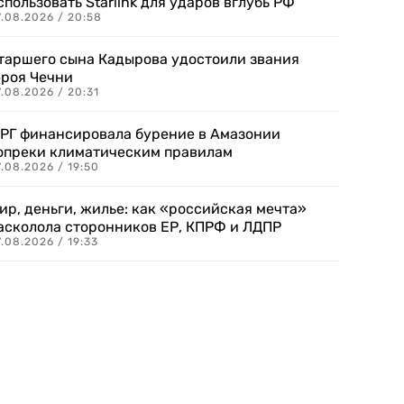
спользовать Starlink для ударов вглубь РФ
7.08.2026 / 20:58
таршего сына Кадырова удостоили звания
ероя Чечни
.08.2026 / 20:31
РГ финансировала бурение в Амазонии
опреки климатическим правилам
.08.2026 / 19:50
ир, деньги, жилье: как «российская мечта»
асколола сторонников ЕР, КПРФ и ЛДПР
.08.2026 / 19:33