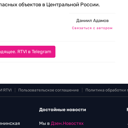
пасных объектов в Центральной России.
Даниил Адамов
Связаться с автором
дящее. RTVI в Telegram
И RTVI
|
Пользовательское соглашение
|
Политика обработки
Достойные новости
Ленинская
Мы в
Дзен.Новостях