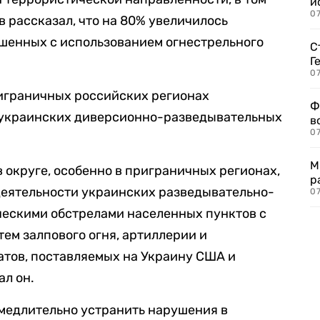
и
0
в рассказал, что на 80% увеличилось
ршенных с использованием огнестрельного
С
Г
07
риграничных российских регионах
Ф
 украинских диверсионно-разведывательных
в
07
М
 округе, особенно в приграничных регионах,
р
деятельности украинских разведывательно-
07
ческими обстрелами населенных пунктов с
ем залпового огня, артиллерии и
атов, поставляемых на Украину США и
ал он.
медлительно устранить нарушения в