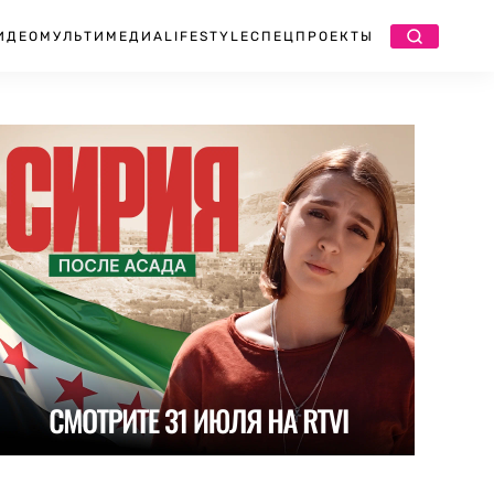
ИДЕО
МУЛЬТИМЕДИА
LIFESTYLE
СПЕЦПРОЕКТЫ