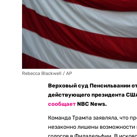
Rebecca Blackwell / AP
Верховый суд Пенсильвании от
действующего президента США 
сообщает
NBC News.
Команда Трампа заявляла, что п
незаконно лишены возможности 
голосов в Филадельфии. В исков