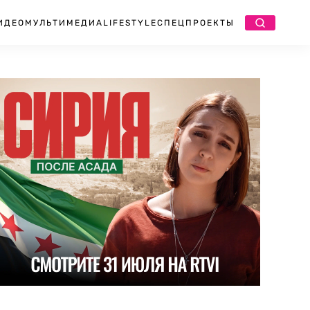
ИДЕО
МУЛЬТИМЕДИА
LIFESTYLE
СПЕЦПРОЕКТЫ