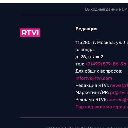
Выходные данные СМ
Редакция
115280, г. Москва, ул. 
слобода,
д. 26, этаж 2
тел:
+7 (499) 579-86-96
Для общих вопросов:
Infortvi@rtvi.com
Редакция RTVI:
news@rt
Маркетинг/PR:
pr@rtvi
Реклама RTVI:
adv-eu@r
Партнерские материа