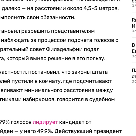
о
06
далеко — на расстоянии около 4,5-5 метров,
выполнять свои обязанности.
R
И
тановил разрешить представителям
0
наблюдать за процессом подсчета голосов с
В
бирательный совет Филадельфии подал
Е
06
а, который вынес решение в его пользу.
П
астности, постановил, что законы штата
о
елей пустили в комнату, где подсчитывают
06
навливают минимального расстояния между
тниками избиркомов, говорится в судебном
 99% голосов
лидирует
кандидат от
йден — у него 49,9%. Действующий президент