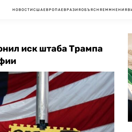
НОВОСТИ
США
ЕВРОПА
ЕВРАЗИЯ
ОБЪЯСНЯЕМ
МНЕНИЯ
В
онил иск штаба Трампа
ьфии