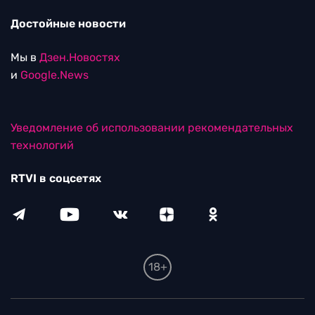
Достойные новости
Мы в
Дзен.Новостях
и
Google.News
Уведомление об использовании рекомендательных
технологий
RTVI в соцсетях
18+