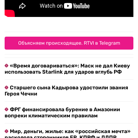
Объясняем происходящее. RTVI в Telegram
«Время договариваться»: Маск не дал Киеву
использовать Starlink для ударов вглубь РФ
Старшего сына Кадырова удостоили звания
Героя Чечни
ФРГ финансировала бурение в Амазонии
вопреки климатическим правилам
Мир, деньги, жилье: как «российская мечта»
расколола сторонников ЕР, КПРФ и ЛДПР