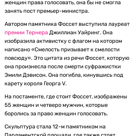
женщин права голосовать, она бы не смогла
занять пост премьер-министра.
Автором памятника Фоссет выступила лауреат
премии Тернера
Джиллиан Уайринг. Она
изобразила активистку с флагом на котором
написано «Смелость призывает к смелости
повсюду». Это цитата из речи Фоссет, которую
она произнесла после смерти суфражистки
Эмили Дэвисон. Она погибла, кинувшись под
карету короля Георга V.
На постаменте, где стоит Фоссет, изображены
55 женщин и четверо мужчин, которые
боролись за право женщин голосовать.
Скульптура стала 12-м памятником на
Парламентской площади, где также стоят