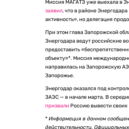
Миссия МАГАТЭ уже выехала в Эн
заявил
, что в районе Энергодар
активность
»
, но делегация прод
При этом глава Запорожской обл
Энергодара ведут российские вой
предоставить «беспрепятственн
объекту»*.
Миссия международно
направилась на Запорожскую АЭС 
Запорожье.
Энергодар оказался под контрол
ЗАЭС
— в начале марта.
В середи
призвали
Россию вывести своих 
*
Информация в данном сообщен
действительности. Официальных