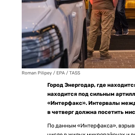
Roman Pilipey / EPA / TASS
Город Энергодар, где находитс
находится под сильным артил
«Интерфакс». Интервалы межд
в четверг должна посетить ми
По данным «Интерфакса», взрывы
числе в жилых микрорайонах и в