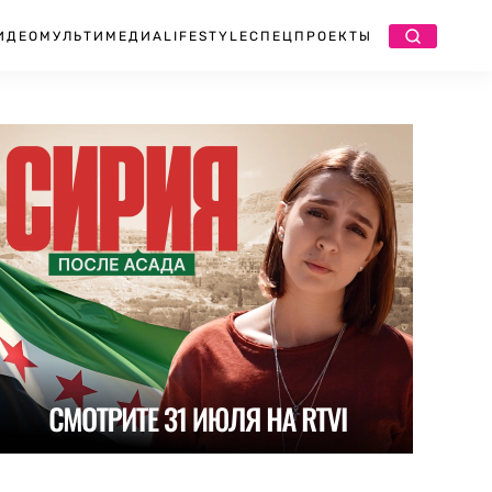
ИДЕО
МУЛЬТИМЕДИА
LIFESTYLE
СПЕЦПРОЕКТЫ