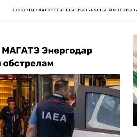
НОВОСТИ
США
ЕВРОПА
ЕВРАЗИЯ
ОБЪЯСНЯЕМ
МНЕНИЯ
В
 МАГАТЭ Энергодар
 обстрелам