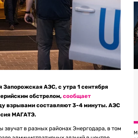
я Запорожская АЭС, с утра 1 сентября
лерийским обстрелом,
сообщает
у взрывами составляют 3-4 минуты. АЭС
ссия МАГАТЭ.
 звучат в разных районах Энергодара, в том
М
озле административных зданий в центре