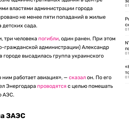
з
07
кими властями администрации города
ировано не менее пяти попаданий в жилые
Р
с
 детских сада.
07
, три человека
погибли
, один ранен. При этом
N
но-гражданской администрации) Александр
п
07
 в городе высадилась группа украинского
«
т
о ним работает авиация», —
сказал
он. По его
07
рел Энергодара
проводятся
с целью помешать
ю АЭС.
на ЗАЭС