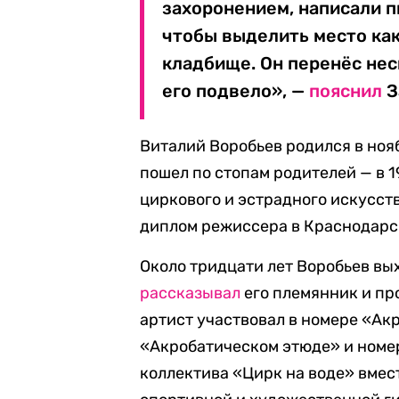
захоронением, написали 
чтобы выделить место ка
кладбище. Он перенёс не
его подвело», —
пояснил
З
Виталий Воробьев родился в нояб
пошел по стопам родителей — в 
циркового и эстрадного искусств
диплом режиссера в Краснодарс
Около тридцати лет Воробьев вых
рассказывал
его племянник и пр
артист участвовал в номере «Ак
«Акробатическом этюде» и номе
коллектива «Цирк на воде» вмес