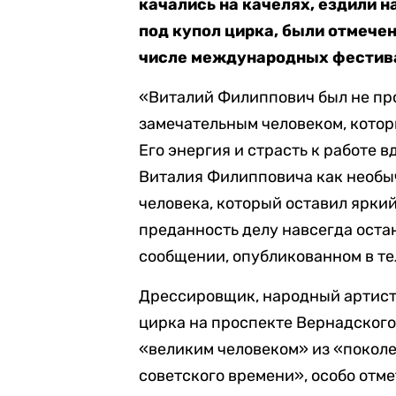
качались на качелях, ездили 
под купол цирка, были отмече
числе международных фестива
«Виталий Филиппович был не про
замечательным человеком, котор
Его энергия и страсть к работе 
Виталия Филипповича как необыч
человека, который оставил яркий
преданность делу навсегда остан
сообщении, опубликованном в те
Дрессировщик, народный артист
цирка на проспекте Вернадског
«великим человеком» из «поколе
советского времени», особо отм