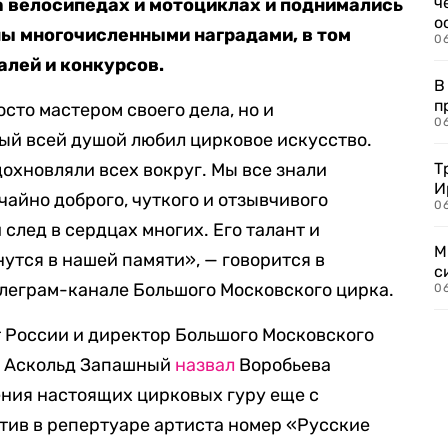
ч
на велосипедах и мотоциклах и поднимались
о
ны многочисленными наградами, в том
0
лей и конкурсов.
В
п
сто мастером своего дела, но и
0
ый всей душой любил цирковое искусство.
вдохновляли всех вокруг. Мы все знали
Т
И
айно доброго, чуткого и отзывчивого
06
 след в сердцах многих. Его талант и
М
утся в нашей памяти», — говорится в
с
леграм-канале Большого Московского цирка.
0
 России и директор Большого Московского
о Аскольд Запашный
назвал
Воробьева
ния настоящих цирковых гуру еще с
етив в репертуаре артиста номер «Русские