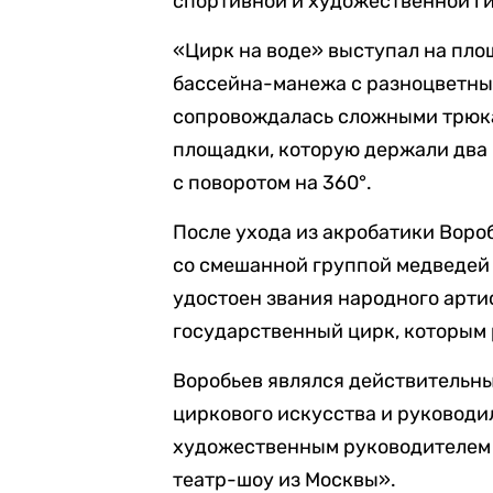
спортивной и художественной г
«Цирк на воде» выступал на пл
бассейна-манежа с разноцветны
сопровождалась сложными трюкам
площадки, которую держали два 
с поворотом на 360°.
После ухода из акробатики Воро
со смешанной группой медведей 
удостоен звания народного артис
государственный цирк, которым р
Воробьев являлся действительн
циркового искусства и руковод
художественным руководителем 
театр-шоу из Москвы».