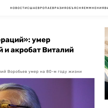
НОВОСТИ
США
ЕВРОПА
ЕВРАЗИЯ
ОБЪЯСНЯЕМ
МНЕНИЯ
В
ераций»: умер
 и акробат Виталий
ий Воробьев умер на 80-м году жизни