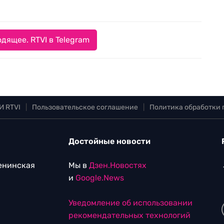
дящее. RTVI в Telegram
И RTVI
|
Пользовательское соглашение
|
Политика обработки
Достойные новости
Ленинская
Мы в
Дзен.Новостях
и
Google.News
Уведомление об использовании
рекомендательных технологий