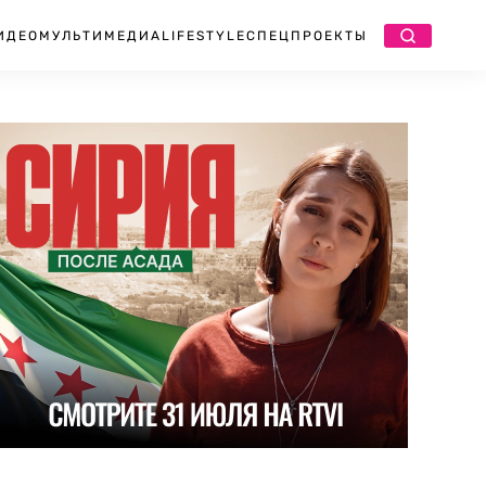
ИДЕО
МУЛЬТИМЕДИА
LIFESTYLE
СПЕЦПРОЕКТЫ