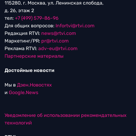
115280, г. Москва, ул. Ленинская слобода,
д. 26, этаж 2
тел:
+7 (499) 579-86-96
Для общих вопросов:
Infortvi@rtvi.com
Редакция RTVI:
news@rtvi.com
Маркетинг/PR:
pr@rtvi.com
Реклама RTVI:
adv-eu@rtvi.com
Партнерские материалы
Достойные новости
Мы в
Дзен.Новостях
и
Google.News
Уведомление об использовании рекомендательных
технологий