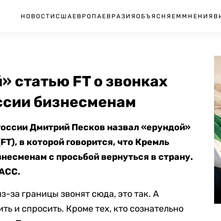
НОВОСТИ
США
ЕВРОПА
ЕВРАЗИЯ
ОБЪЯСНЯЕМ
МНЕНИЯ
В
» статью FT о звонках
ссии бизнесменам
России Дмитрий Песков назвал «ерундой»
(FT), в которой говорится, что Кремль
знесменам с просьбой вернуться в страну.
АСС.
з-за границы звонят сюда, это так. А
ть и спросить. Кроме тех, кто сознательно