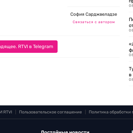
п
08
София Сарджвеладзе
П
Связаться с автором
о
08
«
дящее. RTVI в Telegram
ф
0
Т
в
08
И RTVI
|
Пользовательское соглашение
|
Политика обработки
Достойные новости