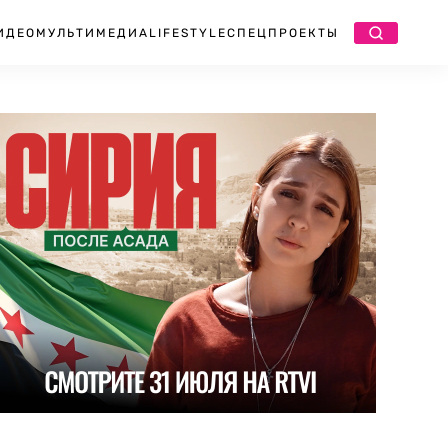
ИДЕО
МУЛЬТИМЕДИА
LIFESTYLE
СПЕЦПРОЕКТЫ