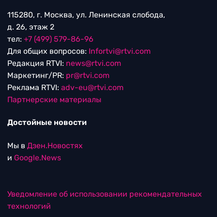
115280, г. Москва, ул. Ленинская слобода,
д. 26, этаж 2
тел:
+7 (499) 579-86-96
Для общих вопросов:
Infortvi@rtvi.com
Редакция RTVI:
news@rtvi.com
Маркетинг/PR:
pr@rtvi.com
Реклама RTVI:
adv-eu@rtvi.com
Партнерские материалы
Достойные новости
Мы в
Дзен.Новостях
и
Google.News
Уведомление об использовании рекомендательных
технологий