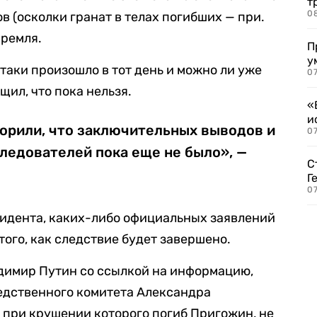
т
0
в (осколки гранат в телах погибших — при.
Кремля.
П
у
-таки произошло в тот день и можно ли уже
07
щил, что пока нельзя.
«
и
ворили, что заключительных выводов и
0
ледователей пока еще не было», —
С
Г
07
зидента, каких-либо официальных заявлений
того, как следствие будет завершено.
димир Путин со ссылкой на информацию,
едственного комитета Александра
т, при крушении которого погиб Пригожин, не