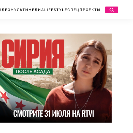
ИДЕО
МУЛЬТИМЕДИА
LIFESTYLE
СПЕЦПРОЕКТЫ