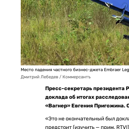
Место падения частного бизнес-джета Embraer Le
Дмитрий Лебедев / Коммерсантъ
Пресс-секретарь президента 
доклада об итогах расследова
«Вагнер» Евгения Пригожина. 
«Это не окончательный был докла
предстоит (изучить — прим. RTVI)