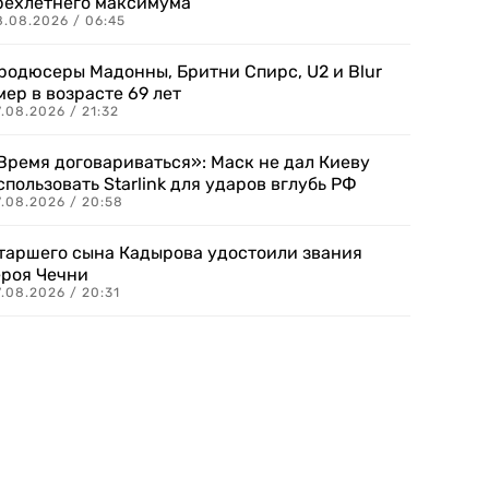
рехлетнего максимума
8.08.2026 / 06:45
родюсеры Мадонны, Бритни Спирс, U2 и Blur
мер в возрасте 69 лет
.08.2026 / 21:32
Время договариваться»: Маск не дал Киеву
спользовать Starlink для ударов вглубь РФ
7.08.2026 / 20:58
таршего сына Кадырова удостоили звания
ероя Чечни
.08.2026 / 20:31