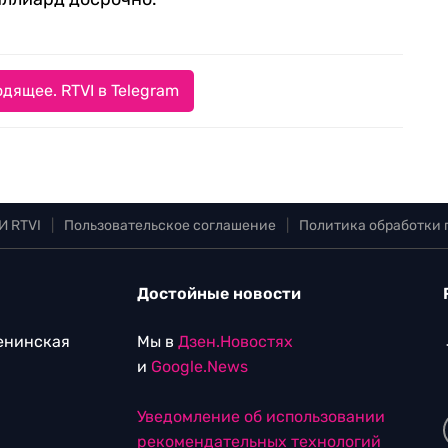
дящее. RTVI в Telegram
И RTVI
|
Пользовательское соглашение
|
Политика обработки
Достойные новости
Ленинская
Мы в
Дзен.Новостях
и
Google.News
Уведомление об использовании
рекомендательных технологий