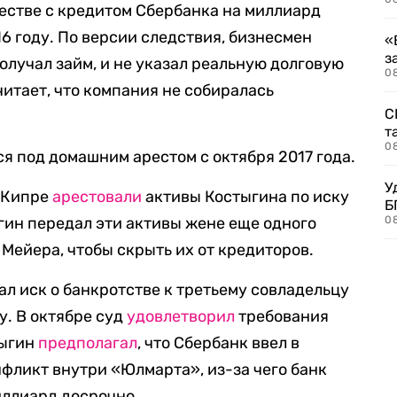
стве с кредитом Сбербанка на миллиард
16 году. По версии следствия, бизнесмен
«
з
олучал займ, и не указал реальную долговую
08
читает, что компания не собиралась
С
т
0
 под домашним арестом с октября 2017 года.
У
а Кипре
арестовали
активы Костыгина по иску
Б
ыгин передал эти активы жене еще одного
0
Мейера, чтобы скрыть их от кредиторов.
ал иск о банкротстве к третьему совладельцу
. В октябре суд
удовлетворил
требования
тыгин
предполагал
, что Сбербанк ввел в
фликт внутри «Юлмарта», из-за чего банк
иллиард досрочно.