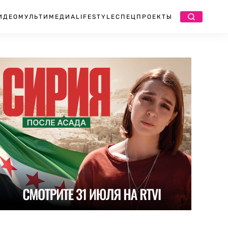
ИДЕО
МУЛЬТИМЕДИА
LIFESTYLE
СПЕЦПРОЕКТЫ