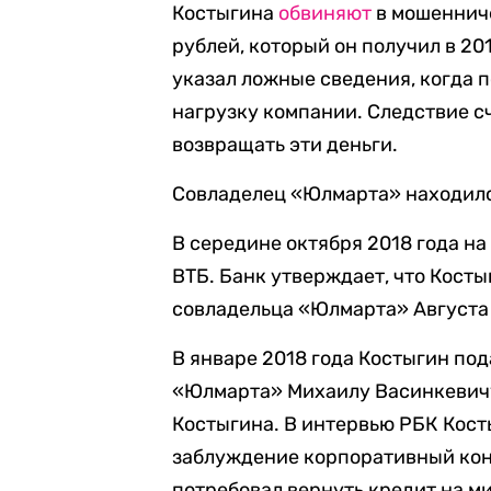
Костыгина
обвиняют
в мошенниче
рублей, который он получил в 20
указал ложные сведения, когда п
нагрузку компании. Следствие с
возвращать эти деньги.
Совладелец «Юлмарта» находился
В середине октября 2018 года н
ВТБ. Банк утверждает, что Кост
совладельца «Юлмарта» Августа 
В январе 2018 года Костыгин под
«Юлмарта» Михаилу Васинкевичу
Костыгина. В интервью РБК Кос
заблуждение корпоративный кон
потребовал вернуть кредит на м