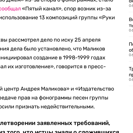
о
06
сообщал
«Пятый канал», спор возник из-за
использование 13 композиций группы «Руки
В
т
06
вы рассмотрел дело по иску 25 апреля
П
ния дела было установлено, что Маликов
о
06
нициировал создание в 1998-1999 годах
л их изготовление», говорится в пресс-
Т
п
06
 центр Андрея Маликова» и «Издательство
редаче прав на фонограммы песен группы
росили признать недействительными.
влетворении заявленных требований,
 из того, что истцы знали о сложившихся