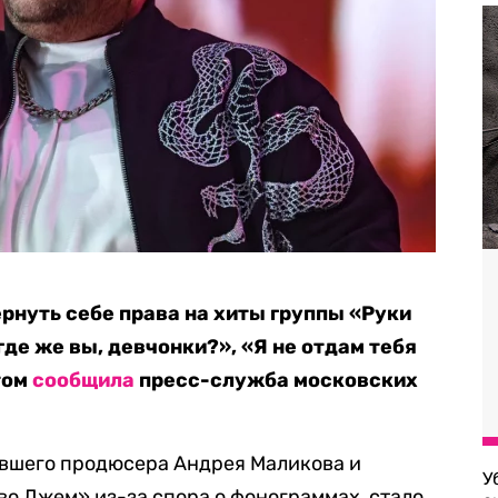
рнуть себе права на хиты группы «Руки
где же вы, девчонки?», «Я не отдам тебя
том
сообщила
пресс-служба московских
бывшего продюсера Андрея Маликова и
У
о Джем» из-за спора о фонограммах, стало