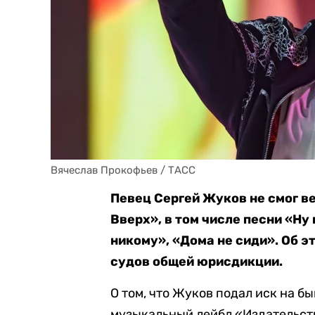
Вячеслав Прокофьев / ТАСС 
Певец Сергей Жуков не смог ве
Вверх», в том числе песни «Ну 
никому», «Дома не сиди». Об э
судов общей юрисдикции.
О том, что Жуков подал иск на 
музыкальный лейбл «Издательств