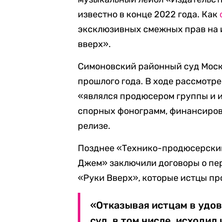
известно в конце 2022 года. Как
эксклюзивных смежных прав на 
вверх».
Симоновский районный суд Моск
прошлого года. В ходе рассмотре
«являлся продюсером группы и и
спорных фонограмм, финансирова
релизе.
Позднее «Технико-продюсерский
Джем» заключили договоры о пе
«Руки Вверх», которые истцы п
«Отказывая истцам в удо
суд, в том числе, исходил