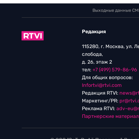
Выходные данные СМ
Редакция
115280, г. Москва, ул. 
слобода,
д. 26, этаж 2
тел:
+7 (499) 579-86-96
Для общих вопросов:
Infortvi@rtvi.com
Редакция RTVI:
news@rt
Маркетинг/PR:
pr@rtvi
Реклама RTVI:
adv-eu@r
Партнерские материа