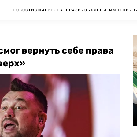
НОВОСТИ
США
ЕВРОПА
ЕВРАЗИЯ
ОБЪЯСНЯЕМ
МНЕНИЯ
В
смог вернуть себе права
верх»