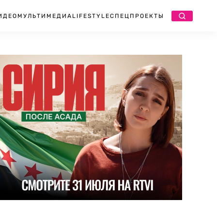
ИДЕО
МУЛЬТИМЕДИА
LIFESTYLE
СПЕЦПРОЕКТЫ