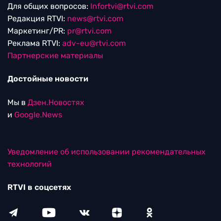
Для общих вопросов:
Infortvi@rtvi.com
Редакция RTVI:
news@rtvi.com
Маркетинг/PR:
pr@rtvi.com
Реклама RTVI:
adv-eu@rtvi.com
Партнерские материалы
Достойные новости
Мы в
Дзен.Новостях
и
Google.News
Уведомление об использовании рекомендательных
технологий
RTVI в соцсетях