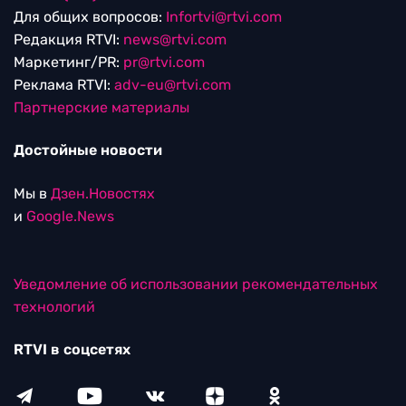
Для общих вопросов:
Infortvi@rtvi.com
Редакция RTVI:
news@rtvi.com
Маркетинг/PR:
pr@rtvi.com
Реклама RTVI:
adv-eu@rtvi.com
Партнерские материалы
Достойные новости
Мы в
Дзен.Новостях
и
Google.News
Уведомление об использовании рекомендательных
технологий
RTVI в соцсетях