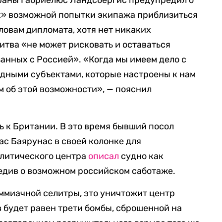
траны Габриелюс Ландсбергис предупредил о
» возможной попытки экипажа приблизиться
ловам дипломата, хотя нет никаких
итва «не может рисковать и оставаться
занных с Россией». «Когда мы имеем дело с
дными субъектами, которые настроены к нам
 об этой возможности», — пояснил
ь к Британии. В это время бывший посол
с Баярунас в своей колонке для
алитического центра
описал
судно как
едив о возможном российском саботаже.
аммиачной селитры, это уничтожит центр
в будет равен трети бомбы, сброшенной на