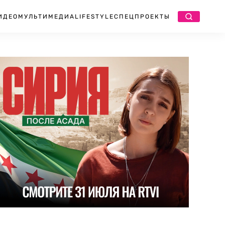
ИДЕО
МУЛЬТИМЕДИА
LIFESTYLE
СПЕЦПРОЕКТЫ