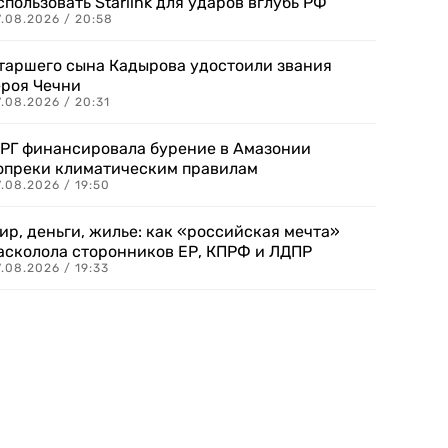
спользовать Starlink для ударов вглубь РФ
7.08.2026 / 20:58
таршего сына Кадырова удостоили звания
ероя Чечни
.08.2026 / 20:31
РГ финансировала бурение в Амазонии
опреки климатическим правилам
.08.2026 / 19:50
ир, деньги, жилье: как «российская мечта»
асколола сторонников ЕР, КПРФ и ЛДПР
.08.2026 / 19:33