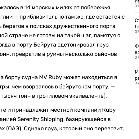
и
0
алось в 14 морских милях от побережья
глии — приблизительно там же, где остается с
С
ь берегов в поисках дружественного порта
Г
07
ной стране не готовы на такой шаг, памятуя о
огда в порту Бейрута сдетонировал груз
Ф
в
онн, превратив в руины несколько районов
07
М
а борту судна MV Ruby может находиться в
р
07
ры, чем взорвалось в бейрутском порту, —
 тысяч тонн в тротиловом эквиваленте).
ьте и принадлежит местной компании Ruby
панией Serenity Shipping, базирующейся в
 (ОАЭ). Однако груз, который оно перевозит,