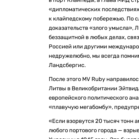
в порт Клайпеды, а глава МИД с
«дипломатических последствиях
к клайпедскому побережью. По с
доказательств «злого умысла», Л
беззащитной в любых делах, свя
Россией или другими междунаро
недружелюбно, мы всегда помним
Ландсбергис.
После этого MV Ruby направилос
Литвы в Великобритании Эйтвида
европейского политического ан
«плавучую мегабомбу», предупр
«Если взорвутся 20 тысяч тонн 
любого портового города — взры