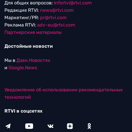
Для общих вопросов:
Infortvi@rtvi.com
Редакция RTVI:
news@rtvi.com
Маркетинг/PR:
pr@rtvi.com
Реклама RTVI:
adv-eu@rtvi.com
Партнерские материалы
Достойные новости
Мы в
Дзен.Новостях
и
Google.News
Уведомление об использовании рекомендательных
технологий
RTVI в соцсетях