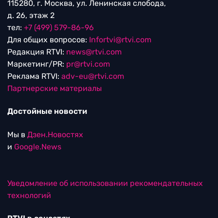
115280, г. Москва, ул. Ленинская слобода,
д. 26, этаж 2
тел:
+7 (499) 579-86-96
Для общих вопросов:
Infortvi@rtvi.com
Редакция RTVI:
news@rtvi.com
Маркетинг/PR:
pr@rtvi.com
Реклама RTVI:
adv-eu@rtvi.com
Партнерские материалы
Достойные новости
Мы в
Дзен.Новостях
и
Google.News
Уведомление об использовании рекомендательных
технологий