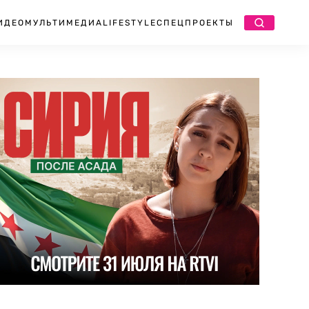
ИДЕО
МУЛЬТИМЕДИА
LIFESTYLE
СПЕЦПРОЕКТЫ