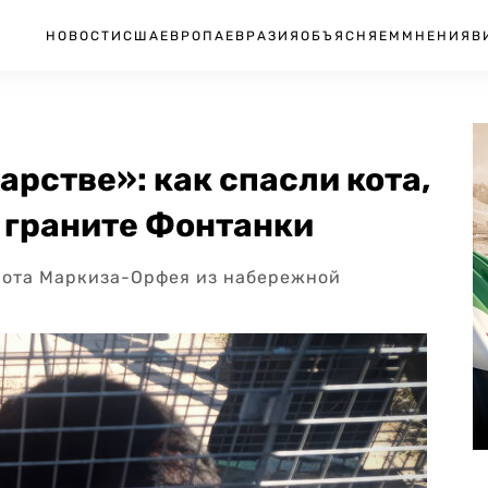
НОВОСТИ
США
ЕВРОПА
ЕВРАЗИЯ
ОБЪЯСНЯЕМ
МНЕНИЯ
В
арстве»: как спасли кота,
 граните Фонтанки
кота Маркиза-Орфея из набережной