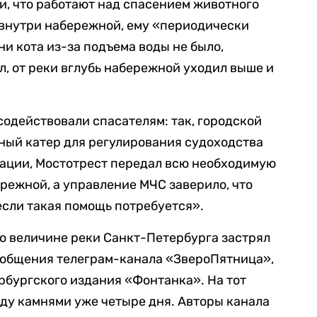
и, что работают над спасением животного
я внутри набережной, ему «периодически
и кота из-за подъема воды не было,
ел, от реки вглубь набережной уходил выше и
содействовали спасателям: так, городской
ный катер для регулирования судоходства
рации, Мостотрест передал всю необходимую
ежной, а управление МЧС заверило, что
если такая помощь потребуется».
по величине реки Санкт-Петербурга застрял
ообщения телеграм-канала «ЗвероПятница»,
рбургского издания «Фонтанка». На тот
ду камнями уже четыре дня. Авторы канала