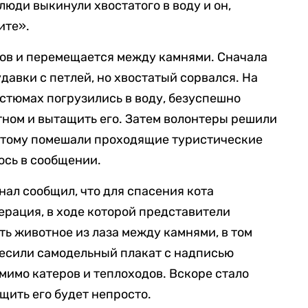
юди выкинули хвостатого в воду и он,
ите».
ров и перемещается между камнями. Сначала
давки с петлей, но хвостатый сорвался. На
остюмах погрузились в воду, безуспешно
тном и вытащить его. Затем волонтеры решили
 этому помешали проходящие туристические
ось в сообщении.
анал сообщил, что для спасения кота
рация, в ходе которой представители
 животное из лаза между камнями, в том
весили самодельный плакат с надписью
имо катеров и теплоходов. Вскоре стало
ащить его будет непросто.