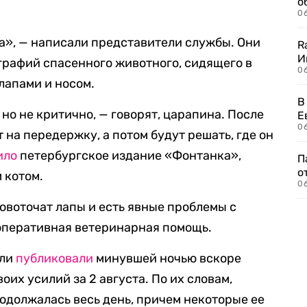
о
06
а», — написали представители службы. Они
R
И
графий спасенного животного, сидящего в
0
 лапами и носом.
В
но не критично, — говорят, царапина. После
Е
06
 на передержку, а потом будут решать, где он
ило
петербургское издание «Фонтанка»,
П
о
 котом.
06
ровоточат лапы и есть явные проблемы с
 оперативная ветеринарная помощь.
ели
публиковали
минувшей ночью вскоре
оих усилий за 2 августа. По их словам,
одолжалась весь день, причем некоторые ее