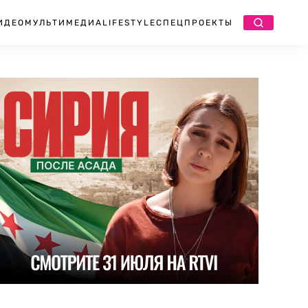
ИДЕО
МУЛЬТИМЕДИА
LIFESTYLE
СПЕЦПРОЕКТЫ