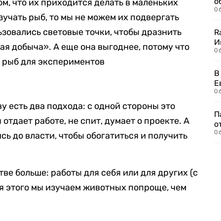
о
м, что их приходится делать в маленьких
06
зучать рыб, то мы не можем их подвергать
ьзовались световые точки, чтобы дразнить
R
И
ая добыча». А еще она выгоднее, потому что
0
к рыб для экспериментов
В
Е
06
ву есть два подхода: с одной стороны это
П
отдает работе, не спит, думает о проекте. А
о
06
ь до власти, чтобы обогатиться и получить
тве больше: работы для себя или для других (с
ля этого мы изучаем животных попроще, чем