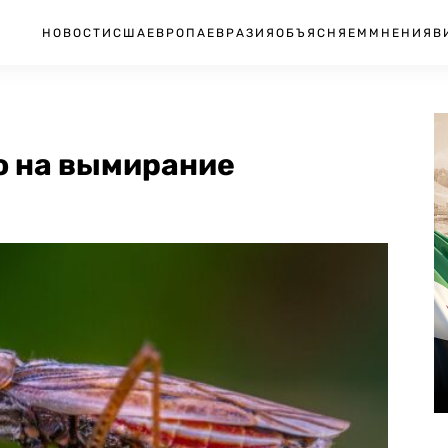
НОВОСТИ
США
ЕВРОПА
ЕВРАЗИЯ
ОБЪЯСНЯЕМ
МНЕНИЯ
В
о на вымирание