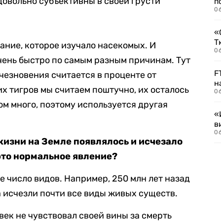
 довольно субъективны в своей грусти
п
0
«
Т
ание, которое изучало насекомых. И
06
чень быстро по самым разным причинам. Тут
F
счезновения считается в проценте от
н
х тигров мы считаем поштучно, их осталось
06
ом много, поэтому используется другая
«
в
06
жизни на Земле появлялось и исчезало
это нормальное явление?
ое число видов. Например, 250 млн лет назад
 исчезли почти все виды живых существ.
век не чувствовал своей вины за смерть