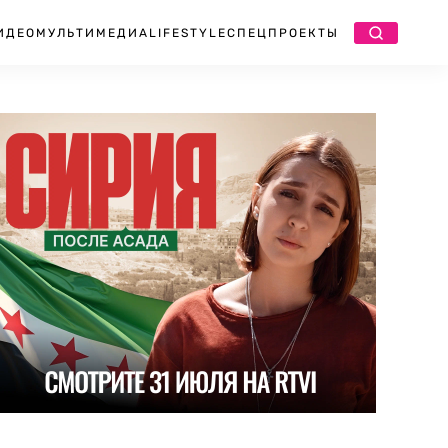
ИДЕО
МУЛЬТИМЕДИА
LIFESTYLE
СПЕЦПРОЕКТЫ