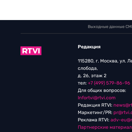
Выходные данные СМ
Редакция
115280, г. Москва, ул. 
слобода,
д. 26, этаж 2
тел:
+7 (499) 579-86-96
Для общих вопросов:
Infortvi@rtvi.com
Редакция RTVI:
news@rt
Маркетинг/PR:
pr@rtvi
Реклама RTVI:
adv-eu@r
Партнерские материа