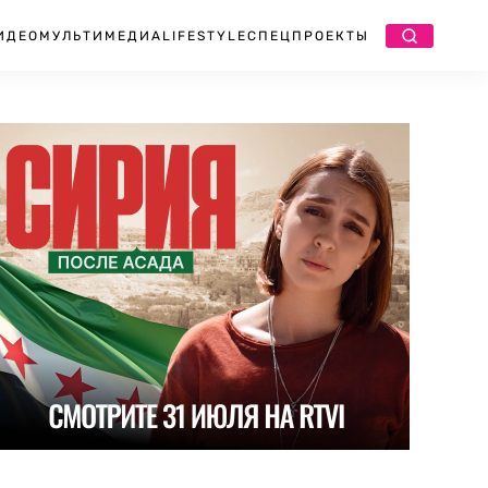
ИДЕО
МУЛЬТИМЕДИА
LIFESTYLE
СПЕЦПРОЕКТЫ