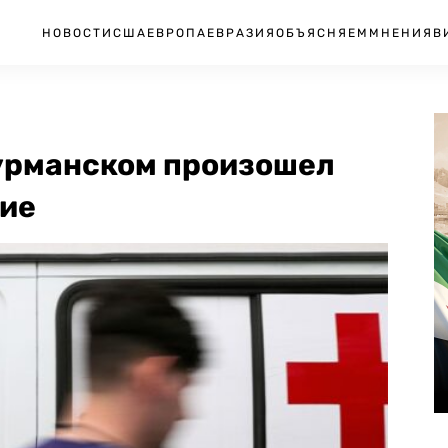
НОВОСТИ
США
ЕВРОПА
ЕВРАЗИЯ
ОБЪЯСНЯЕМ
МНЕНИЯ
В
Мурманском произошел
шие