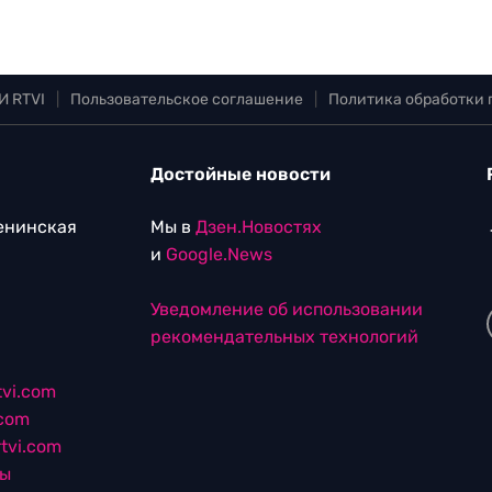
И RTVI
|
Пользовательское соглашение
|
Политика обработки
Достойные новости
Ленинская
Мы в
Дзен.Новостях
и
Google.News
Уведомление об использовании
рекомендательных технологий
vi.com
.com
tvi.com
лы