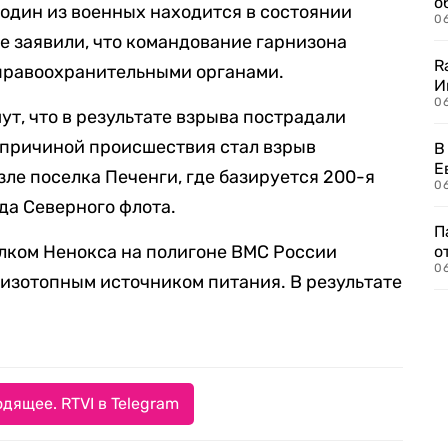
о
о один из военных находится в состоянии
06
е заявили, что командование гарнизона
R
 правоохранительными органами.
И
0
т, что в результате взрыва пострадали
 причиной происшествия стал взрыв
В
Е
зле поселка Печенги, где базируется 200-я
06
да Северного флота.
П
селком Ненокса на полигоне ВМС России
о
06
изотопным источником питания. В результате
дящее. RTVI в Telegram