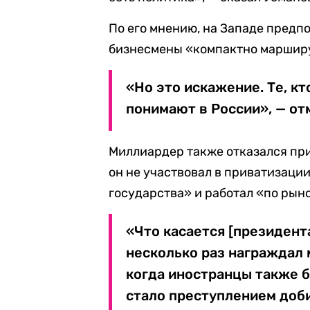
По его мнению, на Западе предпо
бизнесмены «компактно марширу
«Но это искажение. Те, кт
понимают в России», — от
Миллиардер также отказался при
он не участвовал в приватизаци
государства» и работал «по рын
«Что касается [президент
несколько раз награждал м
когда иностранцы также б
стало преступлением доби