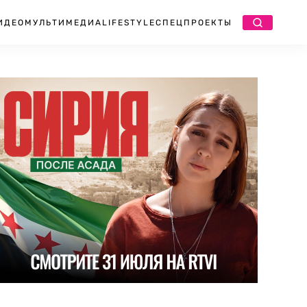
ИДЕО
МУЛЬТИМЕДИА
LIFESTYLE
СПЕЦПРОЕКТЫ