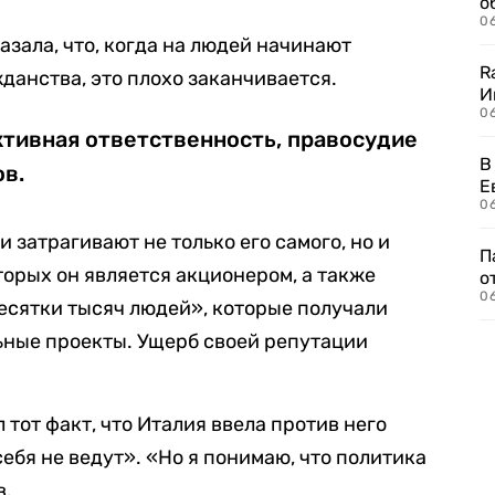
о
06
азала, что, когда на людей начинают
R
данства, это плохо заканчивается.
И
0
ктивная ответственность, правосудие
В
ов.
Е
06
 затрагивают не только его самого, но и
П
оторых он является акционером, а также
о
06
есятки тысяч людей», которые получали
ьные проекты. Ущерб своей репутации
 тот факт, что Италия ввела против него
себя не ведут». «Но я понимаю, что политика
в.