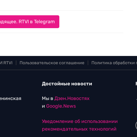
дящее. RTVI в Telegram
И RTVI
|
Пользовательское соглашение
|
Политика обработки
Достойные новости
Ленинская
Мы в
Дзен.Новостях
и
Google.News
Уведомление об использовании
рекомендательных технологий