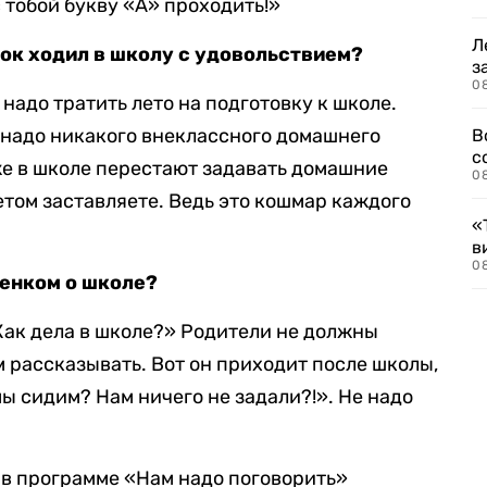
с тобой букву «А» проходить!»
Л
нок ходил в школу с удовольствием?
з
0
е надо тратить лето на подготовку к школе.
е надо никакого внеклассного домашнего
В
с
же в школе перестают задавать домашние
0
летом заставляете. Ведь это кошмар каждого
«
в
0
бенком о школе?
«Как дела в школе?» Родители не должны
м рассказывать. Вот он приходит после школы,
мы сидим? Нам ничего не задали?!». Не надо
в программе «Нам надо поговорить»