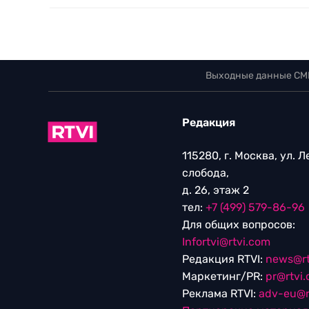
Выходные данные СМ
Редакция
115280, г. Москва, ул. 
слобода,
д. 26, этаж 2
тел:
+7 (499) 579-86-96
Для общих вопросов:
Infortvi@rtvi.com
Редакция RTVI:
news@rt
Маркетинг/PR:
pr@rtvi
Реклама RTVI:
adv-eu@r