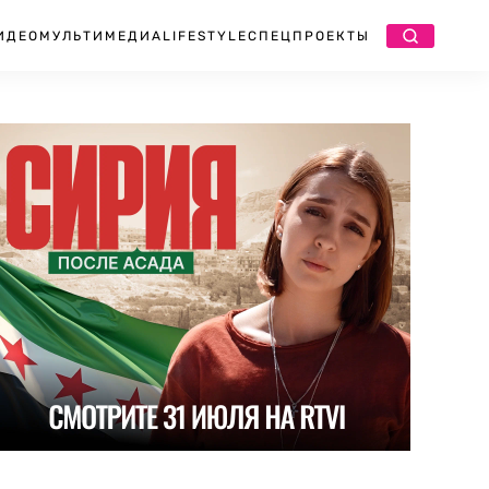
ИДЕО
МУЛЬТИМЕДИА
LIFESTYLE
СПЕЦПРОЕКТЫ