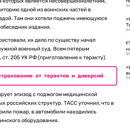
з которых является несовершеннолетним,
п
0
иторию одной из воинских частей в
радой. Там они хотели поджечь имеющуюся
«
Т
собеседник издания.
06
естовали, их дело по существу начал
F
ружной военный суд. Всем пятерым
н
06
 ст. 205 УК РФ (приготовление к теракту).
«
в
страхование от терактов и диверсий
06
ирует эпизод с поджогом медицинской
х российских структур. ТАСС уточнил, что в
оили пожар, в автомобили находились
цинского оборудования.