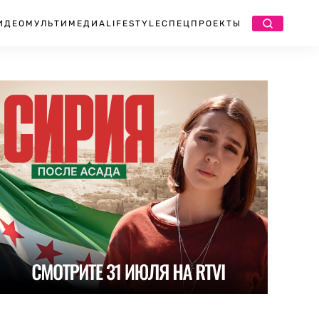
ИДЕО
МУЛЬТИМЕДИА
LIFESTYLE
СПЕЦПРОЕКТЫ