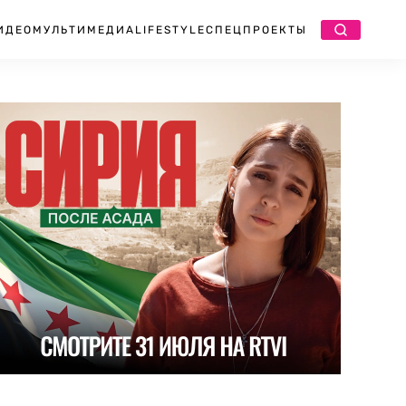
ИДЕО
МУЛЬТИМЕДИА
LIFESTYLE
СПЕЦПРОЕКТЫ