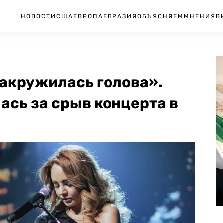
НОВОСТИ
США
ЕВРОПА
ЕВРАЗИЯ
ОБЪЯСНЯЕМ
МНЕНИЯ
В
закружилась голова».
сь за срыв концерта в