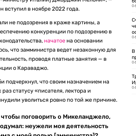
б
0
он вступил в ноябре 2022 года.
С
ли не подозрения в краже картины, а
ч
беспечению конкуренции по подозрению в
о
0
конодательства,
начатое
на основании
ось, что замминистра ведет незаконную для
В
п
ельность, проводя платные занятия — в
0
нции о Караваджо.
Т
и подчеркнул, что своим назначением на
И
06
 раз статусу «писателя, лектора и
ынудили уволиться ровно по той же причине.
 чтобы поговорить о Микеланджело,
подумал: неужели моя деятельность
има с моей ролью [амминистра]?