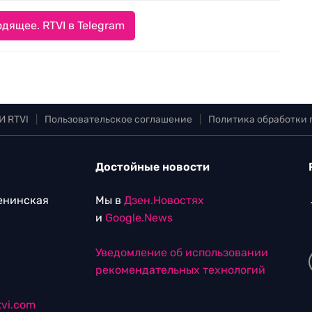
дящее. RTVI в Telegram
И RTVI
|
Пользовательское соглашение
|
Политика обработки
Достойные новости
Ленинская
Мы в
Дзен.Новостях
и
Google.News
Уведомление об использовании
рекомендательных технологий
vi.com