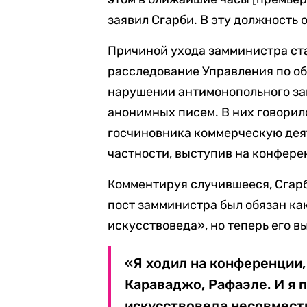
заявил Сгарби. В эту должность 
Причиной ухода замминистра ста
расследование Управления по о
нарушении антимонопольного за
анонимных писем. В них говорил
госчиновника коммерческую деят
частности, выступив на конфере
Комментируя случившееся, Сгарб
пост замминистра был обязан как
искусствоведа», но теперь его в
«Я ходил на конференции,
Караваджо, Рафаэле. И я 
искусствоведа несовмест