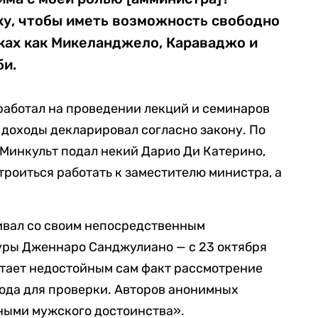
ку, чтобы иметь возможность свободно
ках как Микеланджело, Караваджо и
би.
работал на проведении лекций и семинаров
е доходы декларировал согласно закону. По
 Минкульт подал некий Дарио Ди Катерино,
троиться работать к заместителю министра, а
ривал со своим непосредственным
уры Дженнаро Санджулиано — с 23 октября
читает недостойным сам факт рассмотрение
ода для проверки. Авторов анонимных
ными мужского достоинства».