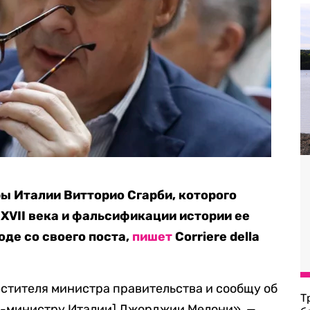
ы Италии Витторио Сгарби, которого
XVII века и фальсификации истории ее
оде со своего поста,
пишет
Corriere della
естителя министра правительства и сообщу об
Т
р-министру Италии] Джорджии Мелони», —