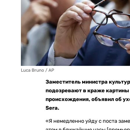
Luca Bruno / AP
Заместитель министра культур
подозревают в краже картины 
происхождения, объявил об ух
Sera.
«Я немедленно уйду с поста зам
этом в ближайшие часы [премье