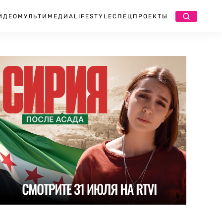
ИДЕО
МУЛЬТИМЕДИА
LIFESTYLE
СПЕЦПРОЕКТЫ