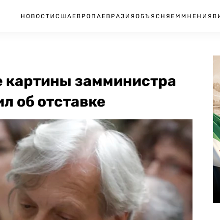
НОВОСТИ
США
ЕВРОПА
ЕВРАЗИЯ
ОБЪЯСНЯЕМ
МНЕНИЯ
В
е картины замминистра
л об отставке