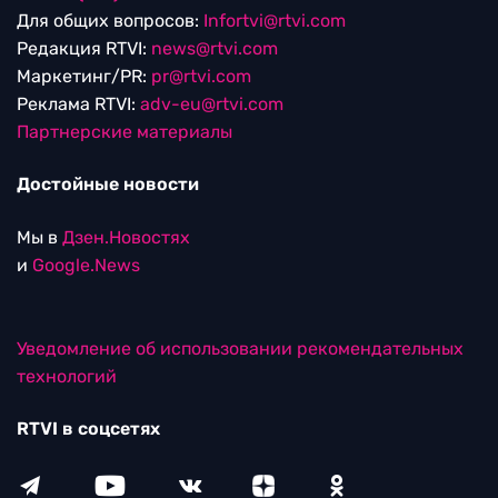
Для общих вопросов:
Infortvi@rtvi.com
Редакция RTVI:
news@rtvi.com
Маркетинг/PR:
pr@rtvi.com
Реклама RTVI:
adv-eu@rtvi.com
Партнерские материалы
Достойные новости
Мы в
Дзен.Новостях
и
Google.News
Уведомление об использовании рекомендательных
технологий
RTVI в соцсетях