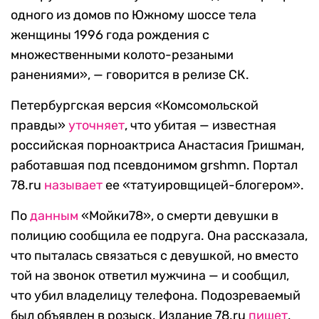
одного из домов по Южному шоссе тела
женщины 1996 года рождения с
множественными колото-резаными
ранениями», — говорится в релизе СК.
Петербургская версия «Комсомольской
правды»
уточняет
, что убитая — известная
российская порноактриса Анастасия Гришман,
работавшая под псевдонимом grshmn. Портал
78.ru
называет
ее «татуировщицей-блогером».
По
данным
«Мойки78», о смерти девушки в
полицию сообщила ее подруга. Она рассказала,
что пыталась связаться с девушкой, но вместо
той на звонок ответил мужчина — и сообщил,
что убил владелицу телефона. Подозреваемый
был объявлен в розыск. Издание 78.ru
пишет
,