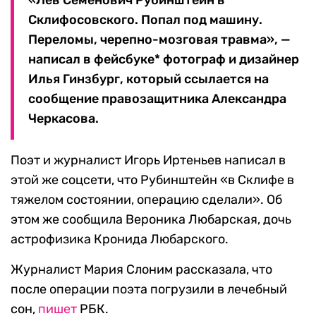
«Лев Семенович Рубинштейн в
Склифосовского. Попал под машину.
Переломы, черепно-мозговая травма», —
написал в фейсбуке* фотограф и дизайнер
Илья Гинзбург, который ссылается на
сообщение правозащитника Александра
Черкасова.
Поэт и журналист Игорь Иртеньев написал в
этой же соцсети, что Рубинштейн «в Склифе в
тяжелом состоянии, операцию сделали». Об
этом же сообщила Вероника Любарская, дочь
астрофизика Кронида Любарского.
Журналист Мария Слоним рассказала, что
после операции поэта погрузили в лечебный
сон,
пишет
РБК.